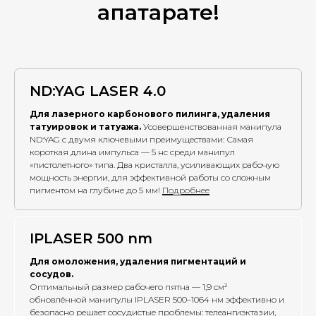
апатарате!
ND:YAG LASER 4.0
Для лазерного карбонового пилинга, удаления
татуировок и татуажа.
Усовершенствованная манипула
ND:YAG с двумя ключевыми преимуществами: Самая
короткая длина импульса — 5 нс среди манипул
«пистолетного» типа. Два кристалла, усиливающих рабочую
мощность энергии, для эффективной работы со сложным
пигментом на глубине до 5 мм!
Подробнее
IPLASER 500 nm
Для омоложения, удаления пигментаций и
сосудов.
Оптимальный размер рабочего пятна — 1,9 см²
обновлённой манипулы IPLASER 500–1064 нм эффективно и
безопасно решает сосудистые проблемы: телеангиэктазии,